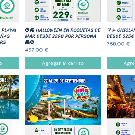
 PLAYA!
🎃👻 HALLOWEEN EN ROQUETAS DE
🌴☀️ CHICLA
AÑAS
MAR DESDE 229€ POR PERSONA
DESDE 525€
ERS
👻🎃
Precio
768,00 €
Precio
457,00 €
o
Agregar al carrito
Agre