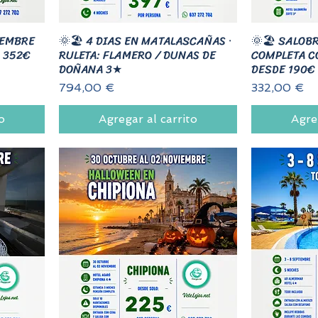
IEMBRE
🌞🏖️ 4 DIAS EN MATALASCAÑAS ·
🌞🏖️ SALOB
 352€
RULETA: FLAMERO / DUNAS DE
COMPLETA C
DOÑANA 3★
DESDE 190€ 
Precio
Precio
794,00 €
332,00 €
o
Agregar al carrito
Agre