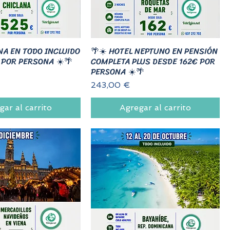
NA EN TODO INCLUIDO
🌴☀️ HOTEL NEPTUNO EN PENSIÓN
 POR PERSONA ☀️🌴
COMPLETA PLUS DESDE 162€ POR
PERSONA ☀️🌴
Precio
243,00 €
gar al carrito
Agregar al carrito