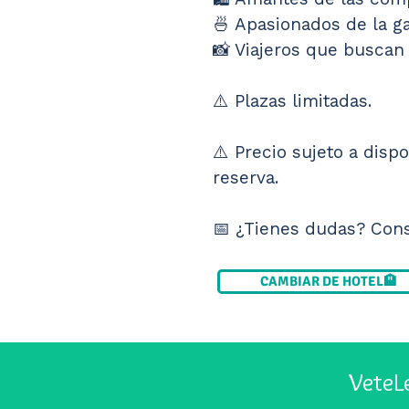
🍜 Apasionados de la g
📸 Viajeros que buscan 
⚠️ Plazas limitadas.
⚠️ Precio sujeto a disp
reserva.
📅 ¿Tienes dudas? Cons
CAMBIAR DE HOTEL🏨
VeteL