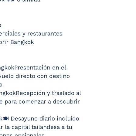
s
rciales y restaurantes
brir Bangkok
ngkokPresentación en el 
vuelo directo con destino 
o.
angkokRecepción y traslado al 
bre para comenzar a descubrir 
k🍽️ Desayuno diario incluido
r la capital tailandesa a tu 
iones opcionales.