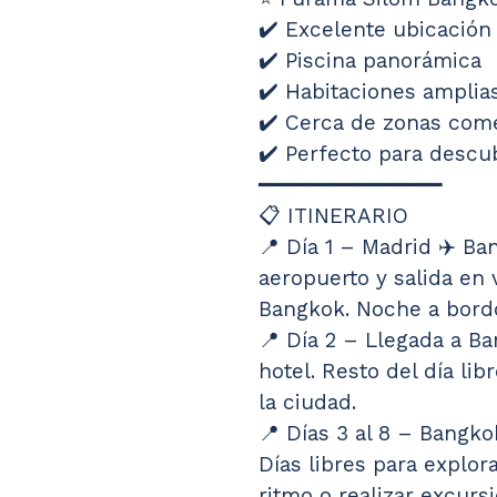
✔️ Excelente ubicación
✔️ Piscina panorámica
✔️ Habitaciones amplia
✔️ Cerca de zonas come
✔️ Perfecto para descu
━━━━━━━━━━━━━━━
📋 ITINERARIO
📍 Día 1 – Madrid ✈️ Ba
aeropuerto y salida en 
Bangkok. Noche a bord
📍 Día 2 – Llegada a B
hotel. Resto del día li
la ciudad.
📍 Días 3 al 8 – Bangko
Días libres para explora
ritmo o realizar excurs