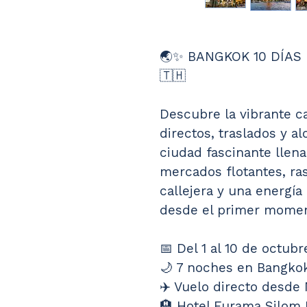
🌏✨ BANGKOK 10 DÍAS 
🇹🇭
Descubre la vibrante ca
directos, traslados y a
ciudad fascinante llen
mercados flotantes, ra
callejera y una energía
desde el primer momen
📅 Del 1 al 10 de octub
🌙 7 noches en Bangko
✈️ Vuelo directo desde
🏨 Hotel Furama Silom 