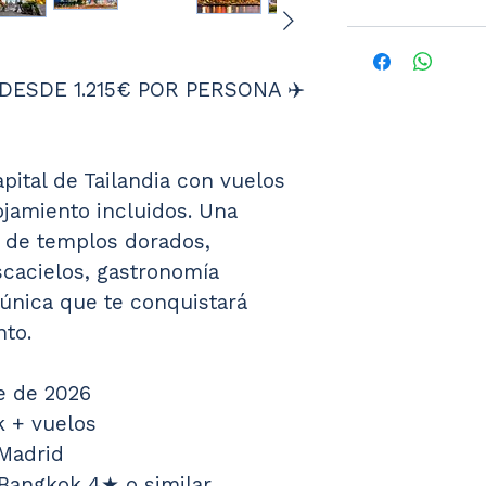
DESDE 1.215€ POR PERSONA ✈️
pital de Tailandia con vuelos 
lojamiento incluidos. Una 
a de templos dorados, 
scacielos, gastronomía 
 única que te conquistará 
to.
re de 2026
k + vuelos
 Madrid
Bangkok 4★ o similar