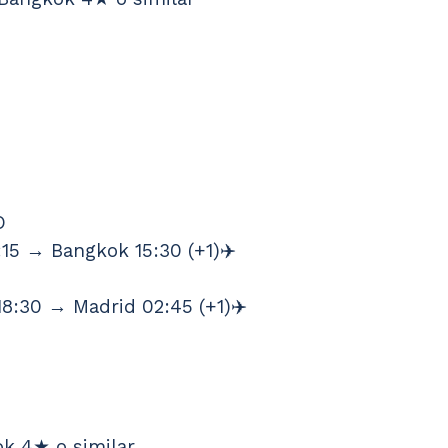
s
O
15 → Bangkok 15:30 (+1)✈️ 
8:30 → Madrid 02:45 (+1)✈️ 
k 4★ o similar