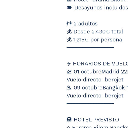
🍽️ Desayunos incluido
👫 2 adultos
💰 Desde 2.430€ total
💰 1.215€ por persona
━━━━━━━━━━━━━━━
✈️ HORARIOS DE VUEL
🛫 01 octubreMadrid 22:
Vuelo directo Iberojet
🛬 09 octubreBangkok 1
Vuelo directo Iberojet
━━━━━━━━━━━━━━━
🏨 HOTEL PREVISTO
⭐ Furama Silom Bangko