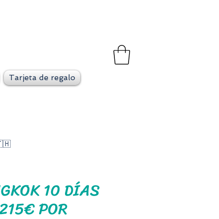
et
go en cada viaje
Tarjeta de regalo
🇭
GKOK 10 DÍAS
.215€ POR