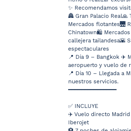
✨ Recomendamos visit
🏯 Gran Palacio Real🙏
Mercados flotantes🌉 R
Chinatown🛍️ Mercados
callejera tailandesa🌇 S
espectaculares
📍 Día 9 – Bangkok ✈️ 
aeropuerto y vuelo de 
📍 Día 10 – Llegada a M
nuestros servicios.
━━━━━━━━━━━━━━━
✅ INCLUYE
✈️ Vuelo directo Madri
Iberojet
🏨 7 noches de alojami