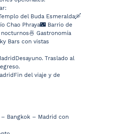
ar:
 Templo del Buda Esmeralda🛶 
ío Chao Phraya🌃 Barrio de 
 nocturnos🍜 Gastronomía 
ky Bars con vistas 
MadridDesayuno. Traslado al 
regreso.
adridFin del viaje y de 
d – Bangkok – Madrid con 
ento