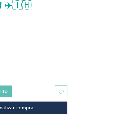
 ✈️🇹🇭
recio
rito
ealizar compra