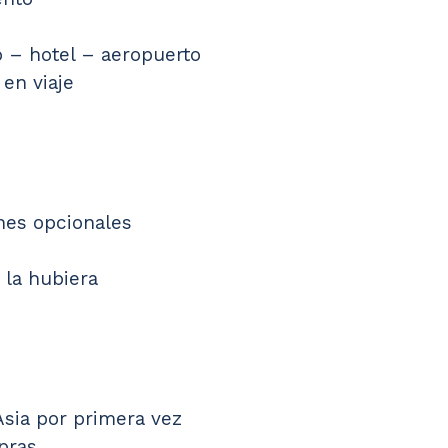
o – hotel – aeropuerto
 en viaje
ones opcionales
i la hubiera
 Asia por primera vez
pras