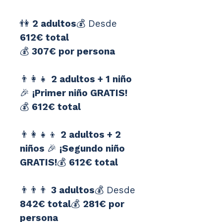
👫 
2 adultos
💰 Desde 
612€ total
💰 
307€ por persona
👨‍👩‍👧 
2 adultos + 1 niño 
🎉 
¡Primer niño GRATIS!
💰 
612€ total
👨‍👩‍👧‍👦 
2 adultos + 2 
niños 
🎉 
¡Segundo niño 
GRATIS!
💰 
612€ total
👨‍👨‍👨 
3 adultos
💰 Desde 
842€ total
💰 
281€ por 
persona