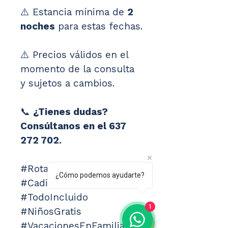
⚠️ Estancia mínima de 
2 
noches
 para estas fechas.
⚠️ Precios válidos en el 
momento de la consulta 
y sujetos a cambios.
📞 
¿Tienes dudas? 
Consúltanos en el 637 
272 702.
#Rota #Playaballena 
¿Cómo podemos ayudarte?
#Cadiz #CostaDeLaLuz 
#TodoIncluido 
1
#NiñosGratis 
#VacacionesEnFamilia 