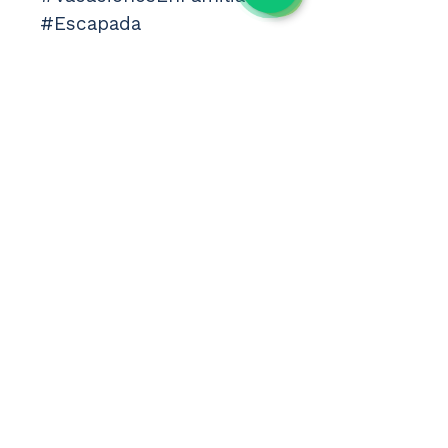
#Escapada 
#HotelConToboganes 
#Playa #VeteLejos 
#OfertasDeViaje #Viajes 
#Travel #España 
#Verano2026 
#ChollosDeViaje 
#Vacaciones 
#FamilyTravel 
#OfertaHotel