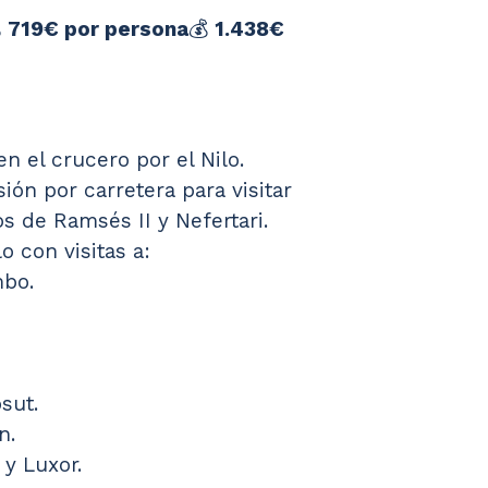
 
719€ por persona
💰 
1.438€ 
 el crucero por el Nilo.
ión por carretera para visitar 
s de Ramsés II y Nefertari.
o con visitas a:
bo.
sut.
n.
y Luxor.