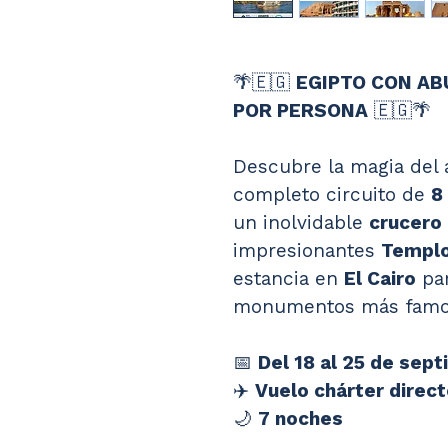
🌴🇪🇬 
EGIPTO CON ABU
POR PERSONA
 🇪🇬🌴
Descubre la magia del 
completo circuito de 
8
un inolvidable 
crucero 
impresionantes 
Templo
estancia en 
El Cairo
 pa
monumentos más famo
📅 
Del 18 al 25 de sep
✈️ 
Vuelo chárter direc
🌙 
7 noches