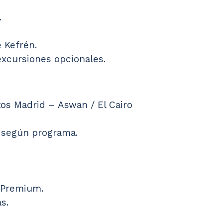
.
 Kefrén.
excursiones opcionales.
tos Madrid – Aswan / El Cairo 
o según programa.
 Premium.
s.