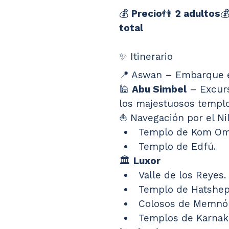
💰 
Precio
👫 
2 adultos
💰
total
✨ Itinerario
📍 Aswan – Embarque en
🕌 
Abu Simbel
 – Excurs
los majestuosos templo
⛵ Navegación por el Nil
Templo de Kom Om
Templo de Edfú.
🏛️ 
Luxor
Valle de los Reyes.
Templo de Hatshep
Colosos de Memnó
Templos de Karnak 