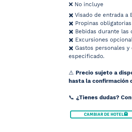
❌ No incluye
✖️ Visado de entrada a 
✖️ Propinas obligatorias
✖️ Bebidas durante las
✖️ Excursiones opcional
✖️ Gastos personales y 
especificado.
⚠️ 
Precio sujeto a dispo
hasta la confirmación 
📞 
¿Tienes dudas? Cons
CAMBIAR DE HOTEL🏨