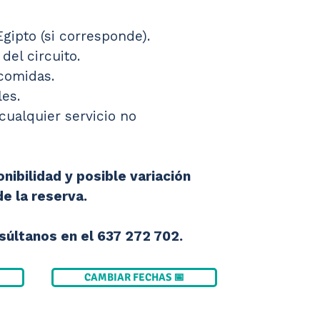
Egipto (si corresponde).
 del circuito.
 comidas.
es.
cualquier servicio no 
nibilidad y posible variación 
de la reserva.
últanos en el 637 272 702.
CAMBIAR FECHAS 📅