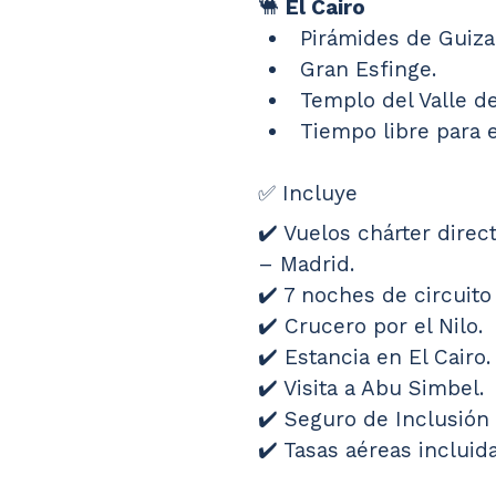
🐫 
El Cairo
Pirámides de Guiza
Gran Esfinge.
Templo del Valle de
Tiempo libre para 
✅ Incluye
✔️ Vuelos chárter direc
– Madrid.
✔️ 7 noches de circuit
✔️ Crucero por el Nilo.
✔️ Estancia en El Cairo.
✔️ Visita a Abu Simbel.
✔️ Seguro de Inclusión
✔️ Tasas aéreas incluida