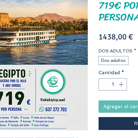
719€ PO
PERSONA
P
1438,00 €
DOS ADULTOS
*
Dos adultos
Cantidad
*
Agregar al car
R