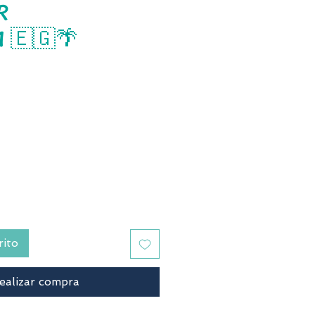
R
 🇪🇬🌴
recio
rito
ealizar compra