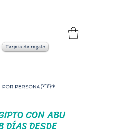
et
go en cada viaje
Tarjeta de regalo
€ POR PERSONA 🇪🇬🌴
EGIPTO CON ABU
8 DÍAS DESDE