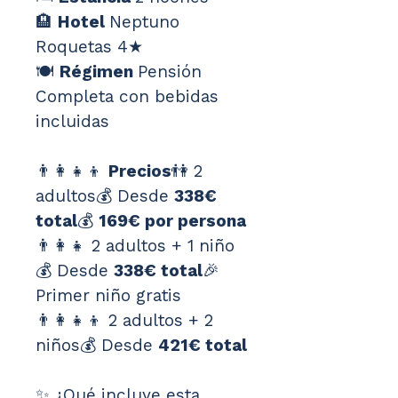
🏨 
Hotel 
Neptuno 
Roquetas 4★
🍽️ 
Régimen 
Pensión 
Completa con bebidas 
incluidas
👨‍👩‍👧‍👦 
Precios
👫 2 
adultos💰 Desde 
338€ 
total
💰 
169€ por persona
👨‍👩‍👧 2 adultos + 1 niño
💰 Desde 
338€ total
🎉 
Primer niño gratis
👨‍👩‍👧‍👦 2 adultos + 2 
niños💰 Desde 
421€ total
✨ ¿Qué incluye esta 