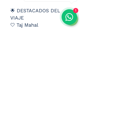
🌟 DESTACADOS DEL 
1
VIAJE
🤍 Taj Mahal
🏰 Fuerte Amber
🕌 Jama Masjid
🚲 Paseo en Rickshaw 
por Delhi
🌺 Ceremonia Aarti
🏛️ Palacio de los Vientos
🧭 Observatorio Jantar 
Mantar
🏰 Fuerte Rojo de Agra
💧 Chand Baori
🛕 Templo de los Monos