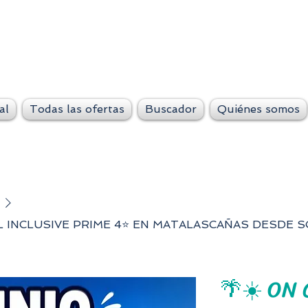
VeteLejos.n
Siempre conti
al
Todas las ofertas
Buscador
Quiénes somos
LL INCLUSIVE PRIME 4⭐ EN MATALASCAÑAS DESDE S
🌴☀️ ON 