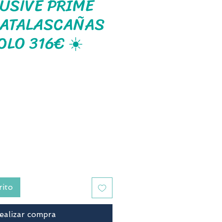
LUSIVE PRIME
MATALASCAÑAS
OLO 316€ ☀️
ecio
rito
ealizar compra