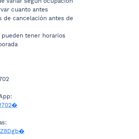
de variar según ocupación
var cuanto antes
s de cancelación antes de 
s pueden tener horarios 
porada
 702
App: 
2702⁠�
as: 
/eZ8Dgb⁠�