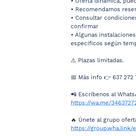
• Oferta dinámica, pue
• Recomendamos reser
• Consultar condicione
confirmar
• Algunas instalacione
específicos según tem
⚠️ Plazas limitadas.
📅 Más info 👉 637 272
📲 Escríbenos al Whats
https://wa.me/3463727
🔥 Únete al grupo ofert
https://group.wha.link