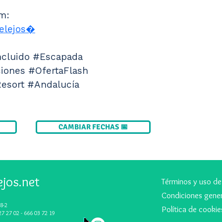
m: 
elejos⁠�
cluido #Escapada 
ones #OfertaFlash 
esort #Andalucía 
CAMBIAR FECHAS 📅
ejos.net
Términos y uso de
Condiciones gener
8-2
Política de cookie
27 27 02 - 666 03 72 19