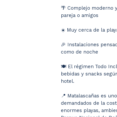
🌴 Complejo moderno y
pareja o amigos
☀️ Muy cerca de la pla
🎉 Instalaciones pensad
como de noche
🍽️ El régimen Todo Inc
bebidas y snacks según
hotel.
📍 Matalascañas es uno
demandados de la costa
enormes playas, ambien