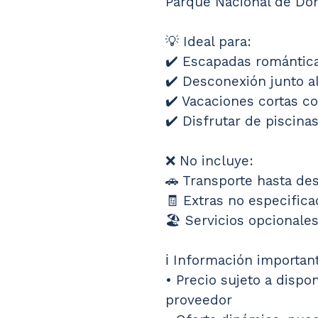
Parque Nacional de Do
💡 Ideal para: 
✔️ Escapadas romántic
✔️ Desconexión junto a
✔️ Vacaciones cortas co
✔️ Disfrutar de piscinas 
❌ No incluye: 
🚗 Transporte hasta des
🧾 Extras no especifica
🏖️ Servicios opcionale
ℹ️ Información important
• Precio sujeto a dispo
proveedor