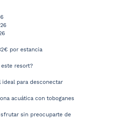
26
026
26
32€ por estancia
este resort? 
l ideal para desconectar
zona acuática con toboganes
isfrutar sin preocuparte de 