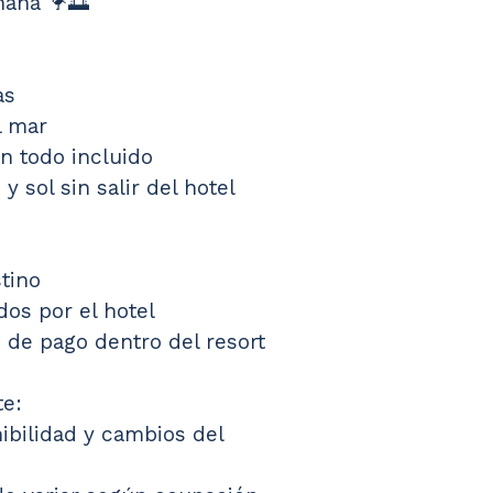
ñana 🦩🌅
as
l mar
n todo incluido
y sol sin salir del hotel
tino
dos por el hotel
s de pago dentro del resort
e: 
nibilidad y cambios del 