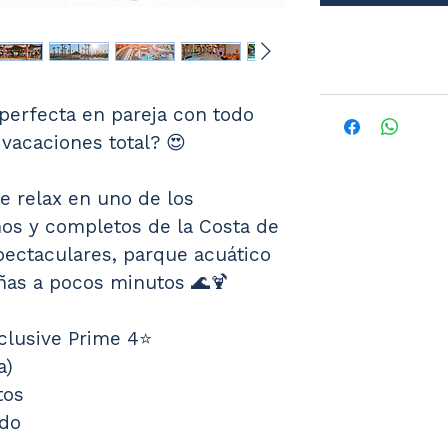
erfecta en pareja con todo 
vacaciones total? 😍
e relax en uno de los 
s y completos de la Costa de 
pectaculares, parque acuático 
añas a pocos minutos 🌊🍹
nclusive Prime 4⭐
a)
tos
ido