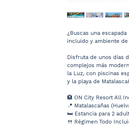
¿Buscas una escapada p
incluido y ambiente de 
Disfruta de unos días d
complejos más moderno
la Luz, con piscinas es
y la playa de Matalasc
🏨 ON City Resort All I
📍 Matalascañas (Huelv
🛏️ Estancia para 2 adul
🍴 Régimen Todo Inclu