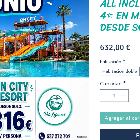
ALL INC
4⭐ EN 
DESDE S
Pr
632,00 €
habitación
*
Habitación doble
Cantidad
*
Agregar al car
R