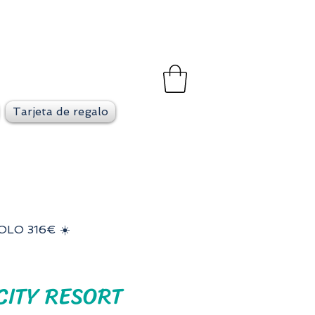
et
go en cada viaje
Tarjeta de regalo
OLO 316€ ☀️
CITY RESORT