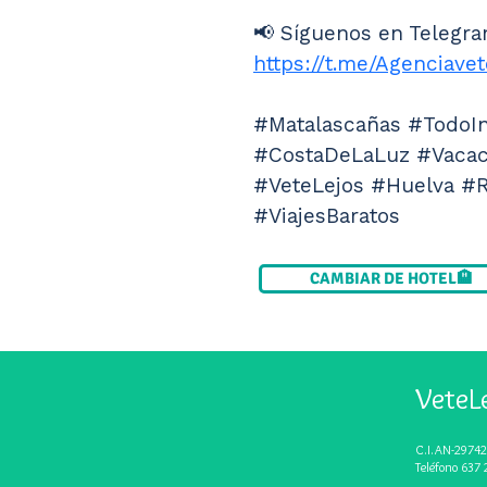
📢 Síguenos en Telegra
https://t.me/Agenciavet
#Matalascañas #TodoIn
#CostaDeLaLuz #Vacaci
#VeteLejos #Huelva #R
#ViajesBaratos
CAMBIAR DE HOTEL🏨
VeteL
C.I.AN-29742
Teléfono 637 