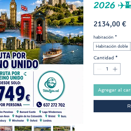
2026 ✈️
P
2134,00 €
habitación
*
Habitación doble
Cantidad
*
Agregar al car
R