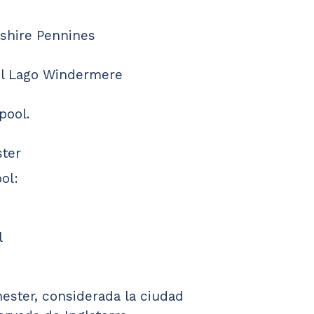
shire Pennines
el Lago Windermere
pool.
ster
ol:
l
hester, considerada la ciudad 