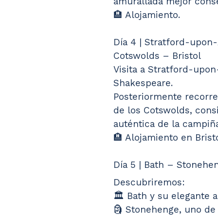
amurallada mejor conse
🏨 Alojamiento.
Día 4 | Stratford-upon
Cotswolds – Bristol
Visita a Stratford-upon
Shakespeare.
Posteriormente recorre
de los Cotswolds, cons
auténtica de la campiña
🏨 Alojamiento en Bristo
Día 5 | Bath – Stonehe
Descubriremos:
🏛️ Bath y su elegante 
🗿 Stonehenge, uno de