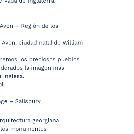
rvada de Inglaterra.
-Avon – Región de los 
-Avon, ciudad natal de William 
remos los preciosos pueblos 
iderados la imagen más 
 inglesa.
l.
nge – Salisbury
arquitectura georgiana
 los monumentos 