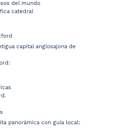
osos del mundo
fica catedral
xford
ntigua capital anglosajona de 
ord:
ricas
rd.
es
ita panorámica con guía local: