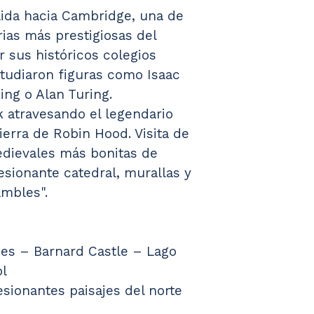
lida hacia Cambridge, una de 
rias más prestigiosas del 
sus históricos colegios 
studiaron figuras como Isaac 
ng o Alan Turing.
k atravesando el legendario 
erra de Robin Hood. Visita de 
dievales más bonitas de 
esionante catedral, murallas y 
ambles".
nes – Barnard Castle – Lago 
l
sionantes paisajes del norte 