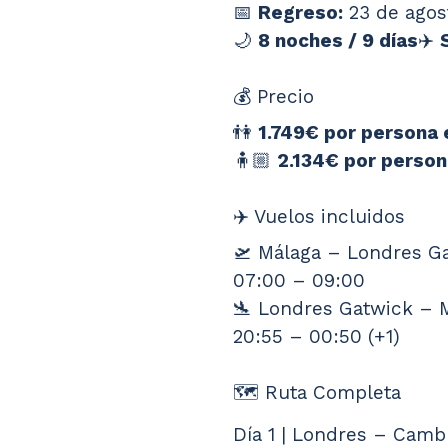
📅 
Regreso:
 23 de agos
🌙 
8 noches / 9 días
✈️ 
💰 Precio
👫 
1.749€ por persona 
🧍🏼 
2.134€ por persona
✈️ Vuelos incluidos
🛫 Málaga – Londres G
07:00 – 09:00
🛬 Londres Gatwick – 
20:55 – 00:50 (+1)
🗺️ Ruta Completa
Día 1 | Londres – Camb