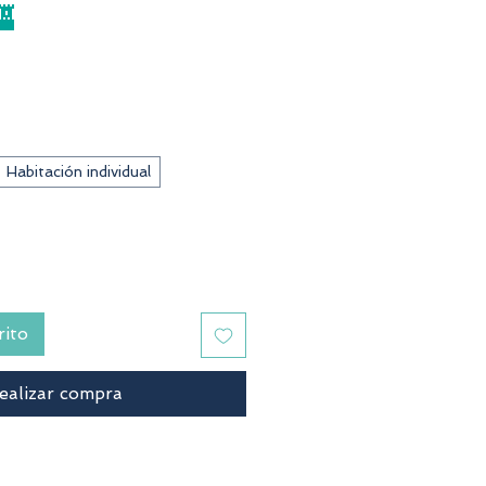

recio
Habitación individual
rito
ealizar compra