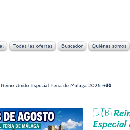
VeteLejos.n
Siempre conti
al
Todas las ofertas
Buscador
Quiénes somos
 Reino Unido Especial Feria de Málaga 2026 ✈️🏰
🇬🇧 Rei
Especial 