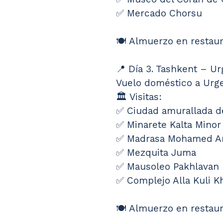
✅ Mercado Chorsu
🍽️ Almuerzo en restaur
📍 Día 3. Tashkent – U
Vuelo doméstico a Urge
🏛️ Visitas:
✅ Ciudad amurallada d
✅ Minarete Kalta Minor
✅ Madrasa Mohamed A
✅ Mezquita Juma
✅ Mausoleo Pakhlava
✅ Complejo Alla Kuli K
🍽️ Almuerzo en restaur