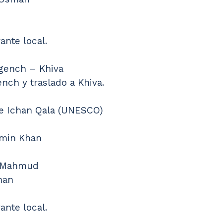
ante local.
rgench – Khiva
nch y traslado a Khiva.
e Ichan Qala (UNESCO)
min Khan
n Mahmud
han
ante local.