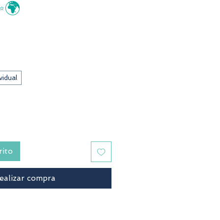
✨🌍
recio
vidual
rito
ealizar compra