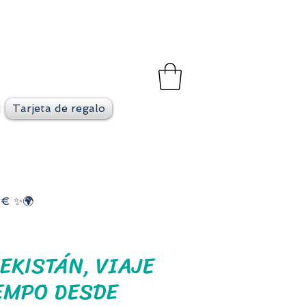
et
go en cada viaje
Tarjeta de regalo
8€ ✨🌍
EKISTÁN, VIAJE
IEMPO DESDE