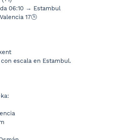
da 06:10 → Estambul 
Valencia 17🕒
kent
 con escala en Estambul. 
eka:
encia
am
 Osmán