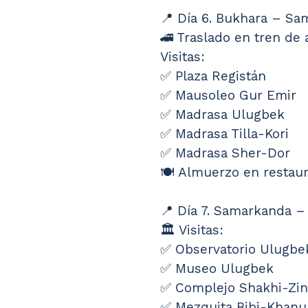
📍 Día 6. Bukhara – S
🚄 Traslado en tren de 
Visitas:
✅ Plaza Registán
✅ Mausoleo Gur Emir
✅ Madrasa Ulugbek
✅ Madrasa Tilla-Kori
✅ Madrasa Sher-Dor
🍽️ Almuerzo en restaur
📍 Día 7. Samarkanda –
🏛️ Visitas:
✅ Observatorio Ulugbe
✅ Museo Ulugbek
✅ Complejo Shakhi-Zi
✅ Mezquita Bibi-Khan