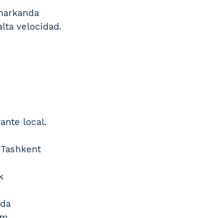
amarkanda
alta velocidad.
ante local.
 Tashkent
k
nda
um