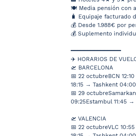
🍽️ Media pensión con 
🧳 Equipaje facturado d
💰 Desde 1.988€ por pe
💰 Suplemento individu
━━━━━━━━━━━━━━━
✈️ HORARIOS DE VUEL
🛫 BARCELONA
📅 22 octubreBCN 12:1
18:15 → Tashkent 04:00
📅 29 octubreSamarkan
09:25Estambul 11:45 → 
🛫 VALENCIA
📅 22 octubreVLC 10:5
18:15 → Tashkent 04:00