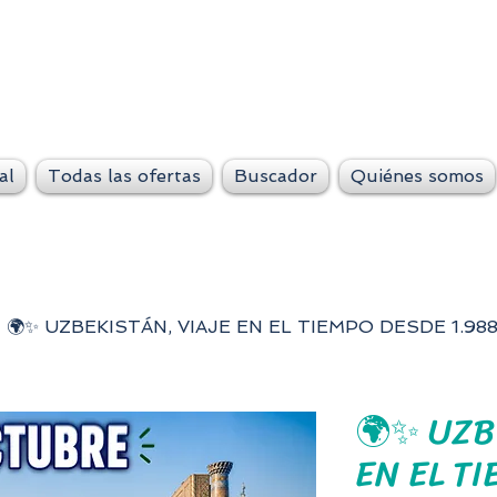
VeteLejos.n
Siempre conti
al
Todas las ofertas
Buscador
Quiénes somos
🌍✨ UZBEKISTÁN, VIAJE EN EL TIEMPO DESDE 1.98
🌍✨ UZB
EN EL T