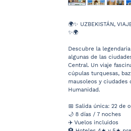
🌍✨ UZBEKISTÁN, VIAJ
✨🌍
Descubre la legendaria
algunas de las ciudade
Central. Un viaje fasci
cúpulas turquesas, baza
mausoleos y ciudades d
Humanidad.
📅 Salida única: 22 de 
🌙 8 días / 7 noches
✈️ Vuelos incluidos
🏨 Hoteles 4★ y 5★ pre