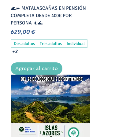
🌊☀️ MATALASCAÑAS EN PENSIÓN
COMPLETA DESDE 400€ POR
PERSONA ☀️🌊
Precio
629,00 €
Dos adultos
Tres adultos
Individual
+2
Agregar al carrito