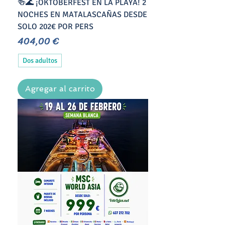
🍻🌊 ¡OKTOBERFEST EN LA PLAYA! 2
NOCHES EN MATALASCAÑAS DESDE
SOLO 202€ POR PERS
Precio
404,00 €
Dos adultos
Agregar al carrito