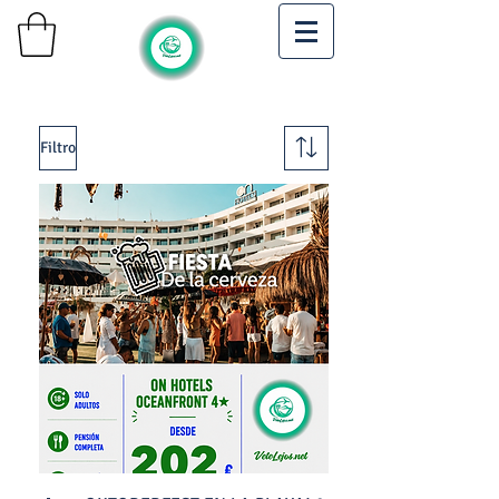
Filtro