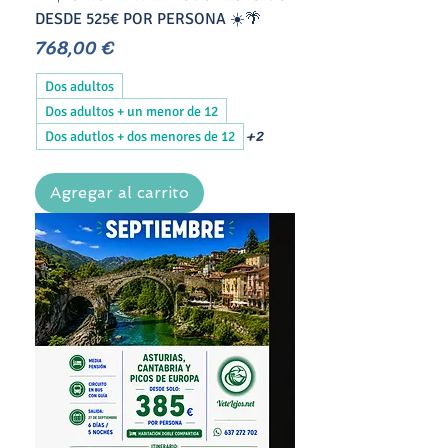
DESDE 525€ POR PERSONA ☀️🌴
Precio
768,00 €
Dos adultos
Dos adultos + un menor de 12
+2
Dos adutlos + dos menores de 12
Agregar al carrito