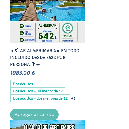
☀️🌴 AR ALMERIMAR 4★ EN TODO
INCLUIDO DESDE 352€ POR
PERSONA 🌴☀️
Precio
1083,00 €
Dos adultos
Dos adultos + un menor de 12
+1
Dos adutlos + dos menores de 12
Agregar al carrito