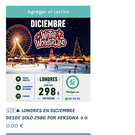
Agregar al carrito
🇬🇧🎄 LONDRES EN DICIEMBRE
DESDE SOLO 298€ POR PERSONA ✈️❄️
Precio
0,00 €