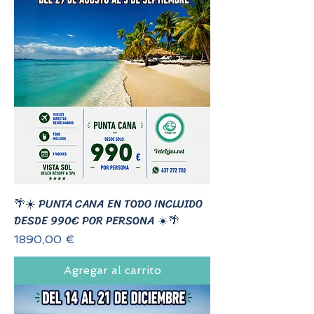
🌴☀️ PUNTA CANA EN TODO INCLUIDO
DESDE 990€ POR PERSONA ☀️🌴
Precio
1890,00 €
Agregar al carrito