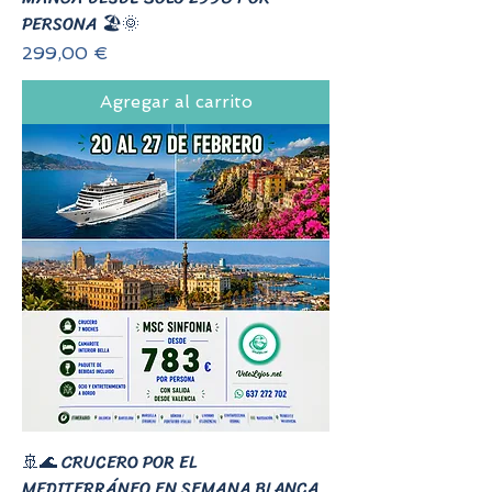
PERSONA 🏖️🌞
Precio
299,00 €
Agregar al carrito
🚢🌊 CRUCERO POR EL
MEDITERRÁNEO EN SEMANA BLANCA