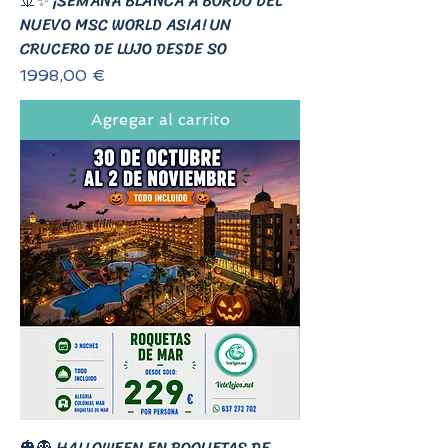
🚢✨ ¡SEMANA BLANCA A BORDO DEL
NUEVO MSC WORLD ASIA! UN
CRUCERO DE LUJO DESDE SO
Precio
1998,00 €
Agregar al carrito
🎃👻 HALLOWEEN EN ROQUETAS DE