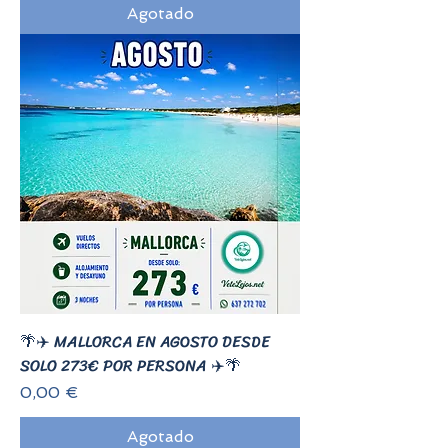
Agotado
🌴✈️ MALLORCA EN AGOSTO DESDE
SOLO 273€ POR PERSONA ✈️🌴
Precio
0,00 €
Agotado