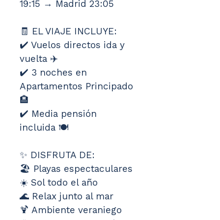
19:15 → Madrid 23:05
🧾 EL VIAJE INCLUYE:
✔️ Vuelos directos ida y 
vuelta ✈️
✔️ 3 noches en 
Apartamentos Principado 
🏨
✔️ Media pensión 
incluida 🍽️
✨ DISFRUTA DE:
🏖️ Playas espectaculares
☀️ Sol todo el año
🌊 Relax junto al mar
🍹 Ambiente veraniego