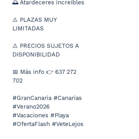
🌅 Atardeceres increíbles
⚠️ PLAZAS MUY 
LIMITADAS
⚠️ PRECIOS SUJETOS A 
DISPONIBILIDAD
📅 Más info 👉 637 272 
702
#GranCanaria #Canarias 
#Verano2026 
#Vacaciones #Playa 
#OfertaFlash #VeteLejos