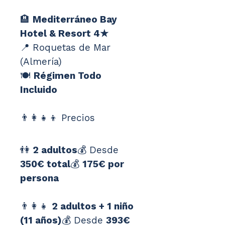
🏨 
Mediterráneo Bay 
Hotel & Resort 4★
📍 Roquetas de Mar 
(Almería)
🍽️ 
Régimen Todo 
Incluido
👨‍👩‍👧‍👦 Precios
👫 
2 adultos
💰 Desde 
350€ total
💰 
175€ por 
persona
👨‍👩‍👧 
2 adultos + 1 niño 
(11 años)
💰 Desde 
393€ 