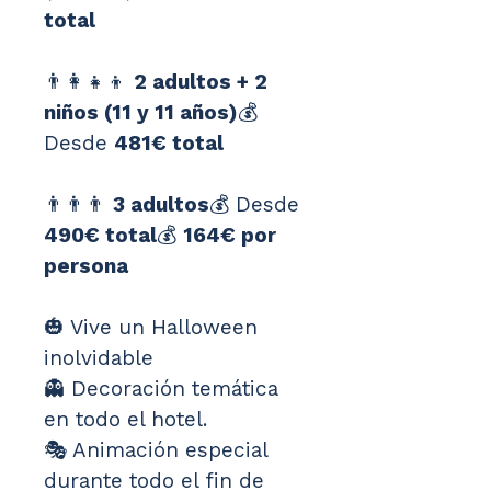
total
👨‍👩‍👧‍👦 
2 adultos + 2 
niños (11 y 11 años)
💰 
Desde 
481€ total
👨‍👨‍👨 
3 adultos
💰 Desde 
490€ total
💰 
164€ por 
persona
🎃 Vive un Halloween 
inolvidable
👻 Decoración temática 
en todo el hotel.
🎭 Animación especial 
durante todo el fin de 