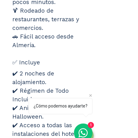
pocos minutos.
🍹 Rodeado de 
restaurantes, terrazas y 
comercios.
🚗 Fácil acceso desde 
Almería.
✅ Incluye
✔️ 2 noches de 
alojamiento.
✔️ Régimen de Todo 
Incluido.
¿Cómo podemos ayudarte?
✔️ Animación especial de 
Halloween.
✔️ Acceso a todas las 
1
instalaciones del hotel.