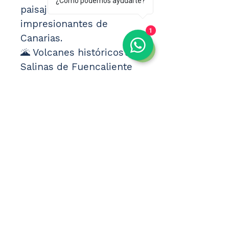
¿Cómo podemos ayudarte?
paisajes volcánicos más 
impresionantes de 
1
Canarias.
🌋 Volcanes históricos🧂 
Salinas de Fuencaliente
🌊 Costa volcánica
🍽️ Almuerzo.
🍽️ Cena y alojamiento.
━━━━━━━━━━━━━━━
✈️ DÍA 7 · LA PALMA – 
MADRID
Desayuno.
Traslado al aeropuerto.
Vuelo de regreso a 
Madrid.
Fin del viaje.