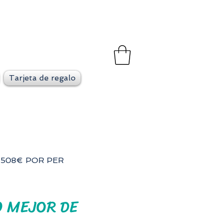
et
go en cada viaje
Tarjeta de regalo
1.508€ POR PER
O MEJOR DE