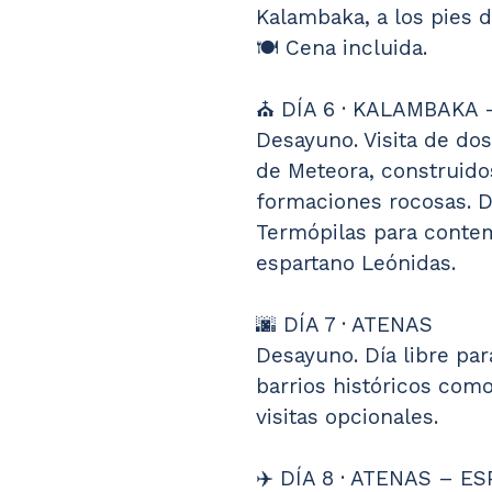
Kalambaka, a los pies 
🍽️ Cena incluida.
⛪ DÍA 6 · KALAMBAKA
Desayuno. Visita de do
de Meteora, construido
formaciones rocosas. D
Termópilas para contemp
espartano Leónidas.
🌆 DÍA 7 · ATENAS
Desayuno. Día libre para
barrios históricos como
visitas opcionales.
✈️ DÍA 8 · ATENAS – E