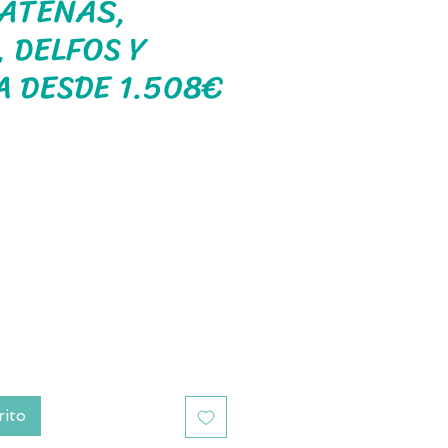
 ATENAS,
, DELFOS Y
 DESDE 1.508€
recio
rito