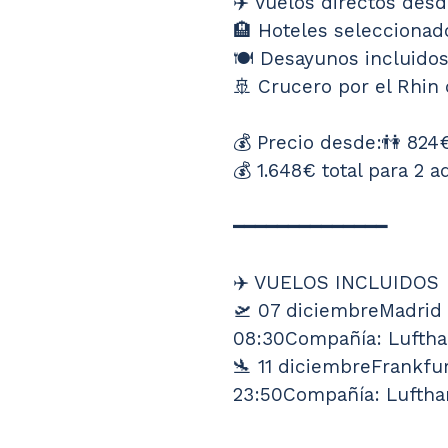
✈️ Vuelos directos des
🏨 Hoteles selecciona
🍽️ Desayunos incluido
🚢 Crucero por el Rhin
💰 Precio desde:👫 824
💰 1.648€ total para 2 a
━━━━━━━━━━━━━━
✈️ VUELOS INCLUIDOS
🛫 07 diciembreMadrid
08:30Compañía: Luftha
🛬 11 diciembreFrankfur
23:50Compañía: Luftha