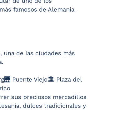
utar de uno de los 
 más famosos de Alemania.
g, una de las ciudades más 
a.
g🌉 Puente Viejo🏛️ Plaza del 
rico
rrer sus preciosos mercadillos 
tesanía, dulces tradicionales y 