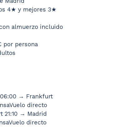
de Madrid
dos 4★ y mejores 3★
s
 con almuerzo incluido
€ por persona
dultos
 06:00 → Frankfurt 
nsaVuelo directo
t 21:10 → Madrid 
nsaVuelo directo