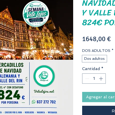
NAVIDAD
Y VALLE 
824€ PO
P
1648,00 €
DOS ADULTOS
*
Dos adultos
Cantidad
*
Agregar al car
R