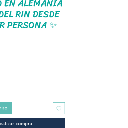
 EN ALEMANIA
DEL RIN DESDE
R PERSONA ✨
recio
rito
ealizar compra