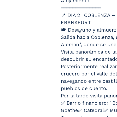
Alojamiento.
━━━━━━━━━━━━━━
📍 DÍA 2 · COBLENZA 
FRANKFURT
🍽️ Desayuno y almuerz
Salida hacia Coblenza, 
Alemán", donde se unen
Visita panorámica de la
descubrir su encantad
Posteriormente realiza
crucero por el Valle de
navegando entre castil
pueblos de cuento.
Por la tarde visita pan
✅ Barrio financiero✅ B
Goethe✅ Catedral✅ Mue