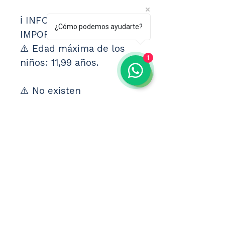
ℹ️ INFORMACIÓN 
¿Cómo podemos ayudarte?
IMPORTANTE
⚠️ Edad máxima de los 
1
niños: 11,99 años. 
⚠️ No existen 
habitaciones 
monoparentales en esta 
oferta. 
⚠️ Una habitación 
ocupada por 1 adulto 
paga como doble. 
━━━━━━━━━━━━━━