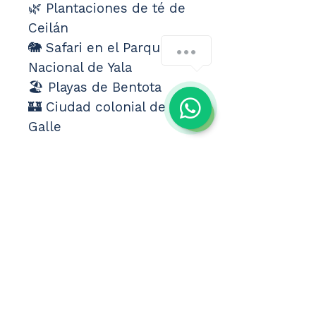
🌿 Plantaciones de té de 
Ceilán
🐘 Safari en el Parque 
Nacional de Yala
🏖️ Playas de Bentota
🏰 Ciudad colonial de 
Galle
⭐ EXCURSIONES 
OPCIONALES
🐘 Safari en Minneriya: 
64€
🏛️ Polonnaruwa: 37€
❌ NO INCLUYE
🛂 Visado electrónico ETA 