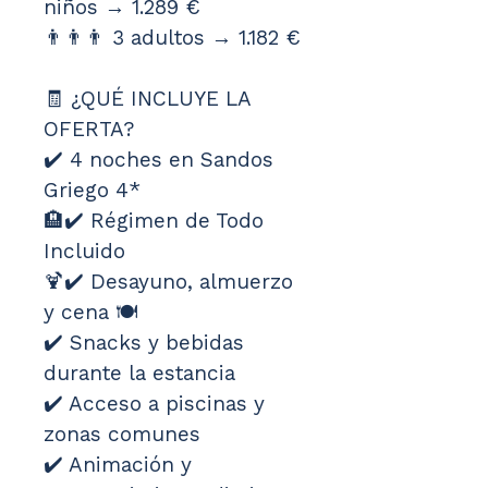
niños → 1.289 €
👨‍👨‍👨 3 adultos → 1.182 €
🧾 ¿QUÉ INCLUYE LA 
OFERTA?
✔️ 4 noches en Sandos 
Griego 4* 
🏨✔️ Régimen de Todo 
Incluido 
🍹✔️ Desayuno, almuerzo 
y cena 🍽️
✔️ Snacks y bebidas 
durante la estancia
✔️ Acceso a piscinas y 
zonas comunes
✔️ Animación y 