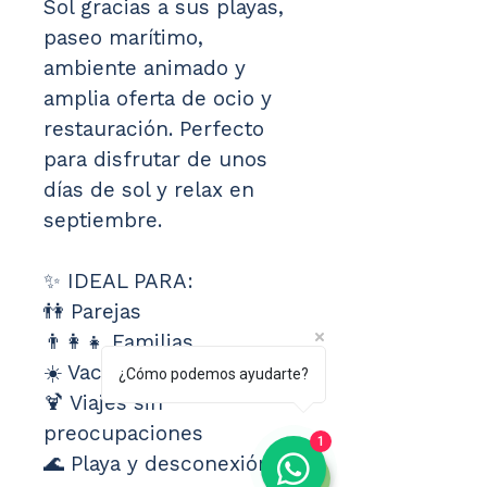
Sol gracias a sus playas, 
paseo marítimo, 
ambiente animado y 
amplia oferta de ocio y 
restauración. Perfecto 
para disfrutar de unos 
días de sol y relax en 
septiembre.
✨ IDEAL PARA:
👫 Parejas
👨‍👩‍👧 Familias
☀️ Vacaciones de verano
¿Cómo podemos ayudarte?
🍹 Viajes sin 
preocupaciones
1
🌊 Playa y desconexión