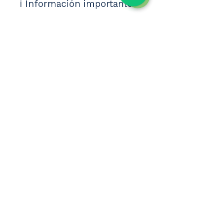
ℹ️ Información importante
⚠️ Oferta sujeta a 
disponibilidad en el 
momento de realizar la 
reserva.
⚠️ Plazas limitadas.
⚠️ Los precios pueden 
variar según ocupación y 
disponibilidad.
⚠️ Promoción del primer 
niño gratis sujeta a 
condiciones del 
establecimiento.
📅 ¿Tienes dudas? 
Contáctanos 👉 637 272 