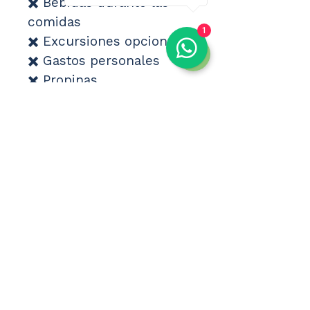
✖️ Bebidas durante las 
comidas
1
✖️ Excursiones opcionales
✖️ Gastos personales
✖️ Propinas
✖️ Servicios no 
especificados 
expresamente
━━━━━━━━━━━━━━━━━━
📋 REQUISITOS
🛂 Pasaporte con una 
validez mínima de 6 
meses.
🇻🇳 Para ciudadanos 
españoles no es 
necesario visado para 