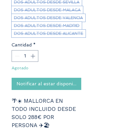
DOS ADULTOS DESDE SEVILLA
DOS ADULTOS DESDE MALAGA
DOS ADULTOS DESDE VALENCIA
DOS ADULTOS DESDE MADRID
DOS ADULTOS DESDE ALICANTE
Cantidad
*
Agotado
Notificar al estar disponible
🌴☀️ MALLORCA EN 
TODO INCLUIDO DESDE 
SOLO 288€ POR 
PERSONA ✈️🏖️