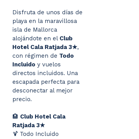
Disfruta de unos días de 
playa en la maravillosa 
isla de Mallorca 
alojándote en el 
Club 
Hotel Cala Ratjada 3★
, 
con régimen de 
Todo 
Incluido
 y vuelos 
directos incluidos. Una 
escapada perfecta para 
desconectar al mejor 
precio.
🏨 
Club Hotel Cala 
Ratjada 3★
🍹 Todo Incluido