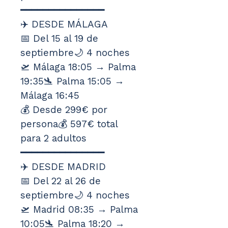
━━━━━━━━━━━━━━━
✈️ DESDE MÁLAGA
📅 Del 15 al 19 de 
septiembre🌙 4 noches
🛫 Málaga 18:05 → Palma 
19:35🛬 Palma 15:05 → 
Málaga 16:45
💰 Desde 299€ por 
persona💰 597€ total 
para 2 adultos
━━━━━━━━━━━━━━━
✈️ DESDE MADRID
📅 Del 22 al 26 de 
septiembre🌙 4 noches
🛫 Madrid 08:35 → Palma 
10:05🛬 Palma 18:20 → 