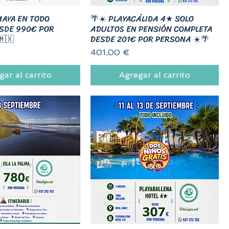
MAYA EN TODO
🌴☀️ PLAYACÁLIDA 4★ SOLO
ESDE 990€ POR
ADULTOS EN PENSIÓN COMPLETA
🇲🇽
DESDE 201€ POR PERSONA ☀️🌴
Precio
401,00 €
gar al carrito
Agregar al carrito