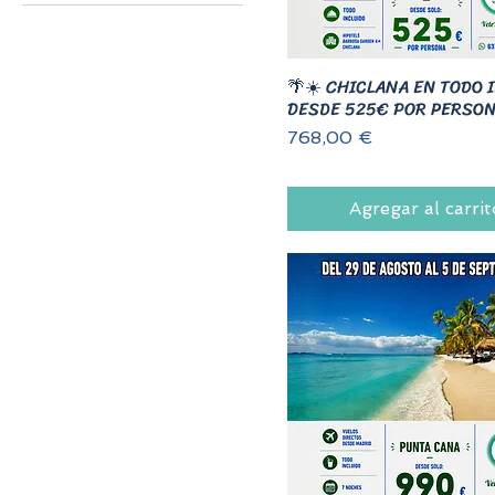
216 €
3790 €
🌴☀️ CHICLANA EN TODO 
DESDE 525€ POR PERSON
Precio
768,00 €
Agregar al carrit