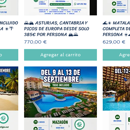
INCLUIDO
🌄🏔️ ASTURIAS, CANTABRIA Y
🌊☀️ MATAL
A ☀️🌴
PICOS DE EUROPA DESDE SOLO
COMPLETA D
385€ POR PERSONA 🏔️🌄
PERSONA ☀️
Precio
Precio
770,00 €
629,00 €
o
Agregar al carrito
Agre