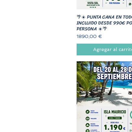
🌴☀️ PUNTA CANA EN TOD
INCLUIDO DESDE 990€ P
PERSONA ☀️🌴
Precio
1890,00 €
Agregar al carrit