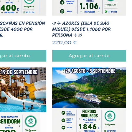
ASCAÑAS EN PENSIÓN
🌿✈️ AZORES (ISLA DE SÃO
ESDE 400€ POR
MIGUEL) DESDE 1.106€ POR
🌊
PERSONA ✈️🌿
Precio
2212,00 €
gar al carrito
Agregar al carrito