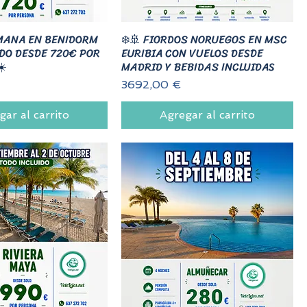
MANA EN BENIDORM
❄️🚢 FIORDOS NORUEGOS EN MSC
IDO DESDE 720€ POR
EURIBIA CON VUELOS DESDE
☀️
MADRID Y BEBIDAS INCLUIDAS
Precio
3692,00 €
gar al carrito
Agregar al carrito