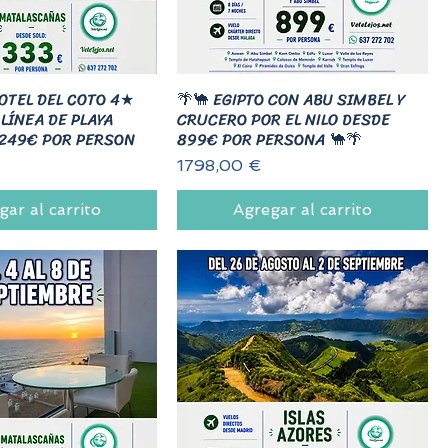
OTEL DEL COTO 4★
🌴🐪 EGIPTO CON ABU SIMBEL Y
LÍNEA DE PLAYA
CRUCERO POR EL NILO DESDE
 249€ POR PERSON
899€ POR PERSONA 🐪🌴
Precio
1798,00 €
gar al carrito
Agregar al carrito