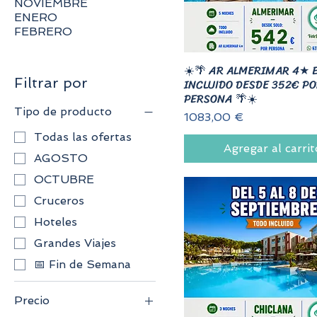
NOVIEMBRE
ENERO
FEBRERO
☀️🌴 AR ALMERIMAR 4★ 
Filtrar por
INCLUIDO DESDE 352€ P
PERSONA 🌴☀️
Tipo de producto
Precio
1083,00 €
Todas las ofertas
Agregar al carrit
AGOSTO
OCTUBRE
Cruceros
Hoteles
Grandes Viajes
📅 Fin de Semana
Precio