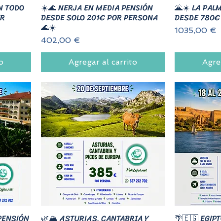
N TODO
☀️🌊 NERJA EN MEDIA PENSIÓN
🌋☀️ LA PALM
OR
DESDE SOLO 201€ POR PERSONA
DESDE 780€
🌊☀️
Precio
1035,00 €
Precio
402,00 €
o
Agregar al carrito
Agre
PENSIÓN
🌿🏔️ ASTURIAS, CANTABRIA Y
🌴🇪🇬 EGIP