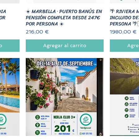
DIA
☀️ MARBELLA · PUERTO BANÚS EN
🌴 RIVIERA 
POR
PENSIÓN COMPLETA DESDE 247€
INCLUIDO D
POR PERSONA ☀️
PERSONA 🌴
Precio
Precio
216,00 €
1980,00 €
o
Agregar al carrito
Agre