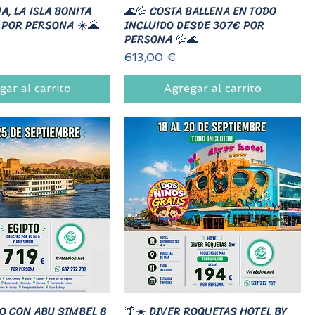
A, LA ISLA BONITA
🌊💦 COSTA BALLENA EN TODO
 POR PERSONA ☀️🌋
INCLUIDO DESDE 307€ POR
PERSONA 💦🌊
Precio
613,00 €
gar al carrito
Agregar al carrito
TO CON ABU SIMBEL 8
🌴☀️ DIVER ROQUETAS HOTEL BY