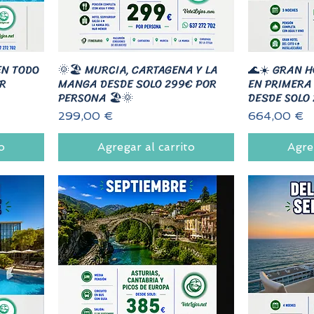
EN TODO
🌞🏖️ MURCIA, CARTAGENA Y LA
🌊☀️ GRAN H
OR
MANGA DESDE SOLO 299€ POR
EN PRIMERA 
PERSONA 🏖️🌞
DESDE SOLO
Precio
Precio
299,00 €
664,00 €
o
Agregar al carrito
Agre