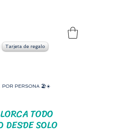
et
go en cada viaje
Tarjeta de regalo
 POR PERSONA 🏖️☀️
LLORCA TODO
O DESDE SOLO