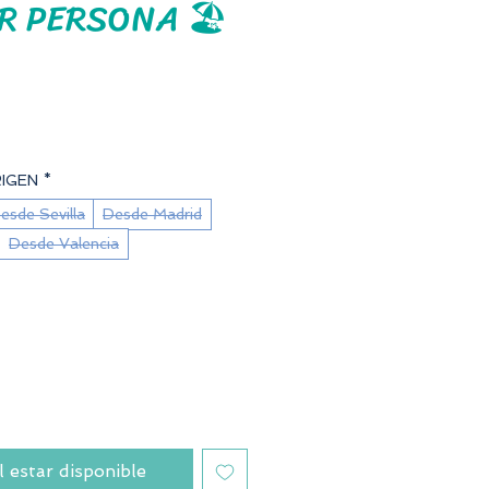
R PERSONA 🏖️
ecio
IGEN
*
esde Sevilla
Desde Madrid
Desde Valencia
l estar disponible