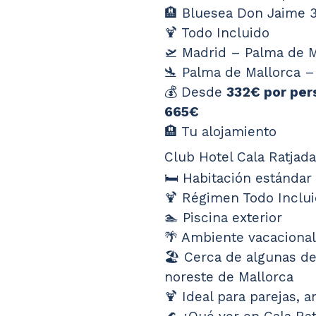
🏨 Bluesea Don Jaime 
🍹 Todo Incluido
🛫 Madrid – Palma de 
🛬 Palma de Mallorca –
💰 Desde 
332€ por per
665€
🏨 Tu alojamiento
Club Hotel Cala Ratjad
🛏️ Habitación estándar
🍹 Régimen Todo Inclu
🏊 Piscina exterior
🌴 Ambiente vacacional
🏖️ Cerca de algunas de
noreste de Mallorca
🍹 Ideal para parejas, a