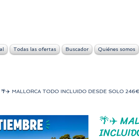
VeteLejos.n
Siempre conti
al
Todas las ofertas
Buscador
Quiénes somos
🌴✈️ MALLORCA TODO INCLUIDO DESDE SOLO 246€
🌴✈️ MA
INCLUID