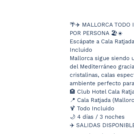
🌴✈️ MALLORCA TODO 
POR PERSONA 🏖️☀️
Escápate a Cala Ratjada
Incluido
Mallorca sigue siendo u
del Mediterráneo gracia
cristalinas, calas espec
ambiente perfecto para
🏨 Club Hotel Cala Rat
📍 Cala Ratjada (Mallor
🍹 Todo Incluido
🌙 4 días / 3 noches
✈️ SALIDAS DISPONIBL