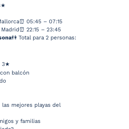
3★
Mallorca⏰ 05:45 – 07:15
 Madrid⏰ 22:15 – 23:45
sona
👫 Total para 2 personas: 
a 3★
 con balcón
ido
 las mejores playas del 
migos y familias