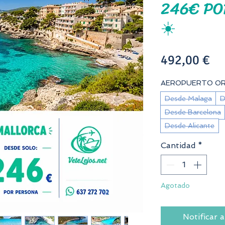
246€ PO
☀️
Pr
492,00 €
AEROPUERTO OR
Desde Malaga
D
Desde Barcelona
Desde Alicante
Cantidad
*
Agotado
Notificar a