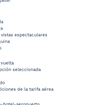
tjada?
da
ra
 vistas espectaculares
quina
o
 vuelta
pción seleccionada
ido
ciones de la tarifa aérea
o-hotel-aeropuerto