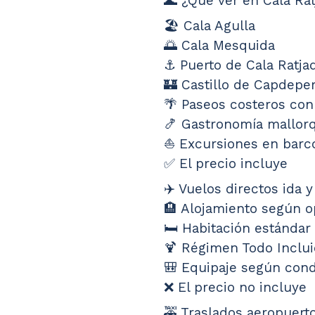
🌊 ¿Qué ver en Cala Ra
🏖️ Cala Agulla
🌅 Cala Mesquida
⚓ Puerto de Cala Ratja
🏰 Castillo de Capdepe
🌴 Paseos costeros con
🍤 Gastronomía mallor
⛵ Excursiones en barc
✅ El precio incluye
✈️ Vuelos directos ida y
🏨 Alojamiento según o
🛏️ Habitación estándar
🍹 Régimen Todo Inclu
🎒 Equipaje según condi
❌ El precio no incluye
🚕 Traslados aeropuert