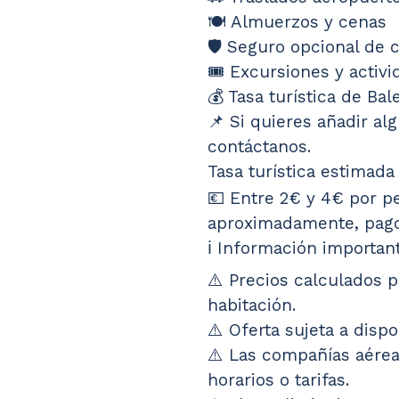
🍽️ Almuerzos y cenas
🛡️ Seguro opcional de 
🎟️ Excursiones y activ
💰 Tasa turística de Bal
📌 Si quieres añadir a
contáctanos.
Tasa turística estimada
💶 Entre 2€ y 4€ por p
aproximadamente, pago 
ℹ️ Información importan
⚠️ Precios calculados 
habitación.
⚠️ Oferta sujeta a dispo
⚠️ Las compañías aérea
horarios o tarifas.