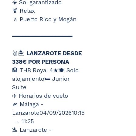
☀️ Sol garantizado
🍹 Relax
🚶 Puerto Rico y Mogán
━━━━━━━━━━━━━━━━━━
🥈🏝️ 
LANZAROTE DESDE 
338€ POR PERSONA
🏨 THB Royal 4★🍽️ Solo 
alojamiento🛏️ Junior 
Suite
✈️ Horarios de vuelo
🛫 Málaga - 
Lanzarote04/09/202610:15
 → 11:25
🛬 Lanzarote - 