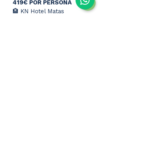
419€ POR PERSONA
🏨 KN Hotel Matas 
Blancas 4★ Adults Only
🍽️ Desayuno🛏️ 
Habitación estándar con 
balcón
✈️ Horarios de vuelo
🛫 Málaga - 
Fuerteventura04/09/2026
12:55 → 14:15
🛬 Fuerteventura - 
Málaga08/09/202616:15 
→ 19:20
💰 419€ por persona💰 
838€ total
🏖️ Kilómetros de playas 