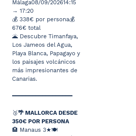
Málaga08/09/202614:15 
→ 17:20
💰 338€ por persona💰 
676€ total
🌋 Descubre Timanfaya, 
Los Jameos del Agua, 
Playa Blanca, Papagayo y 
los paisajes volcánicos 
más impresionantes de 
Canarias.
━━━━━━━━━━━━━━━━━━
🥉
🌴 MALLORCA DESDE 
350€ POR PERSONA
🏨 Manaus 3★🍽️ 