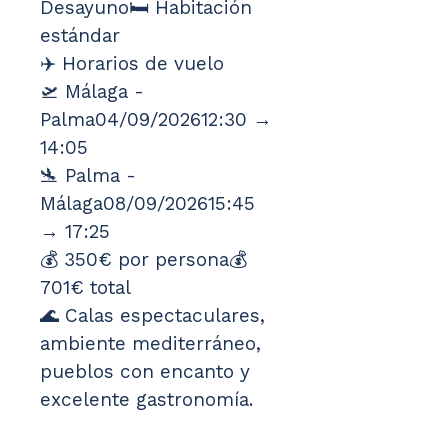
Desayuno🛏️ Habitación 
estándar
✈️ Horarios de vuelo
🛫 Málaga - 
Palma04/09/202612:30 → 
14:05
🛬 Palma - 
Málaga08/09/202615:45 
→ 17:25
💰 350€ por persona💰 
701€ total
🌊 Calas espectaculares, 
ambiente mediterráneo, 
pueblos con encanto y 
excelente gastronomía.