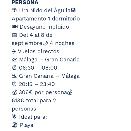
PERSONA
🌴 Ura Nido del Águila🏨 
Apartamento 1 dormitorio
🍽️ Desayuno incluido
📅 Del 4 al 8 de 
septiembre🌙 4 noches
✈️ Vuelos directos
🛫 Málaga – Gran Canaria
⏰ 06:30 – 08:00
🛬 Gran Canaria – Málaga
⏰ 20:15 – 23:40
💰 306€ por persona💰 
613€ total para 2 
personas
🌟 Ideal para:
🏖️ Playa