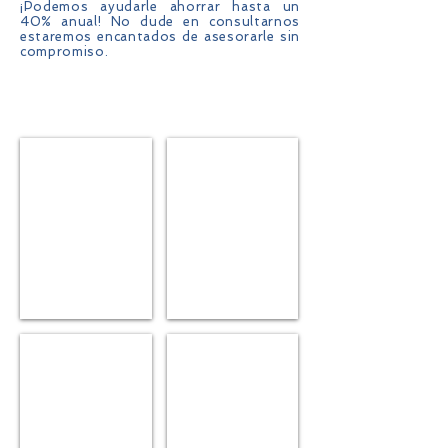
¡Podemos ayudarle ahorrar hasta un
40% anual! No dude en consultarnos
estaremos encantados de asesorarle sin
compromiso.
Hogar
Automoviles
Salud
Vida