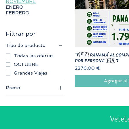
NOVIEMBRE
ENERO
FEBRERO
Filtrar por
Tipo de producto
🌴🇵🇦 PANAMÁ AL COMP
Todas las ofertas
POR PERSONA 🇵🇦🌴
OCTUBRE
Precio
2276,00 €
Grandes Viajes
Agregar al 
Precio
450 €
3798 €
VeteL