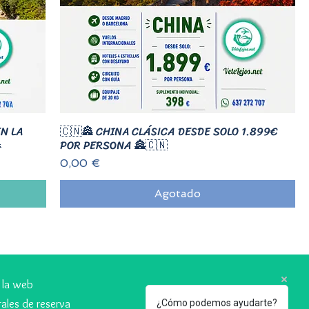
EN LA
🇨🇳🏯 CHINA CLÁSICA DESDE SOLO 1.899€

POR PERSONA 🏯🇨🇳
Precio
0,00 €
Agotado
 la web
ales de reserva
¿Cómo podemos ayudarte?