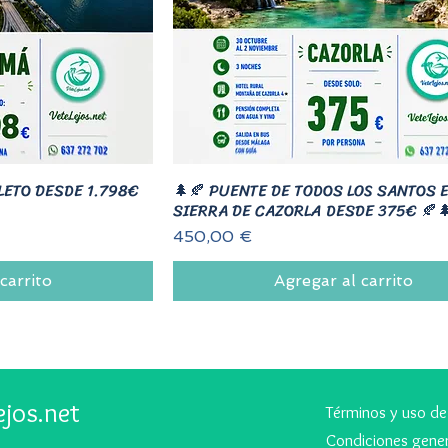
LETO DESDE 1.798€
🌲🍂 PUENTE DE TODOS LOS SANTOS 
SIERRA DE CAZORLA DESDE 375€ 🍂
Precio
450,00 €
carrito
Agregar al carrito
ejos.net
Términos y uso de
Condiciones gener